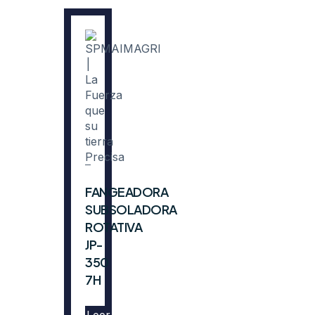
FANGEADORA
SUBSOLADORA
ROTATIVA
JP-
350
7H