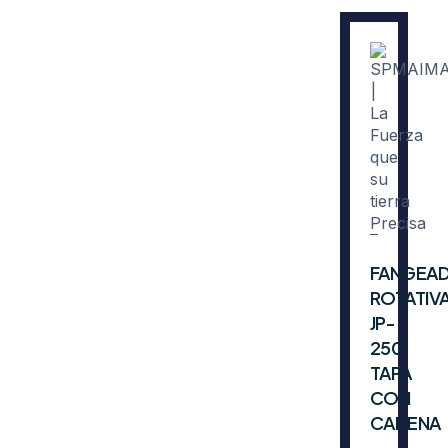
FANGEA
ROTATIV
JP-
250
TAPA
CON
CADENA