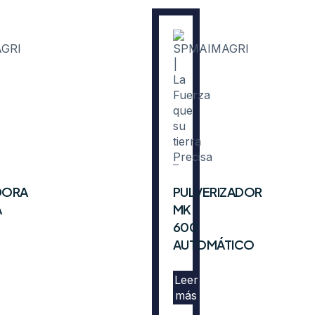
DORA
PULVERIZADOR
A
MK
600
AUTOMÁTICO
Leer
más